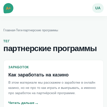
A+
UA
Главная
›
Теги
›
партнерские программы
ТЕГ
партнерские программы
ЗАРАБОТОК
Как заработать на казино
В этом материале мы расскажем о заработке в онлайн
казино, но не про то как играть и выигрывать, а именно
про заработок на партнёрской программе.
→
Читать дальше