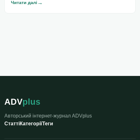
→
Читати далі
ADV
plus
Авторський інтернет-журнал ADVplus
Статті
Категорії
Теги