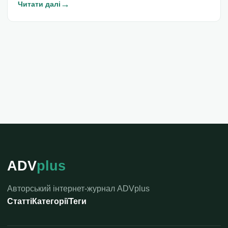
→
Читати далі
ADV
plus
Авторський інтернет-журнал ADVplus
Статті
Категорії
Теги