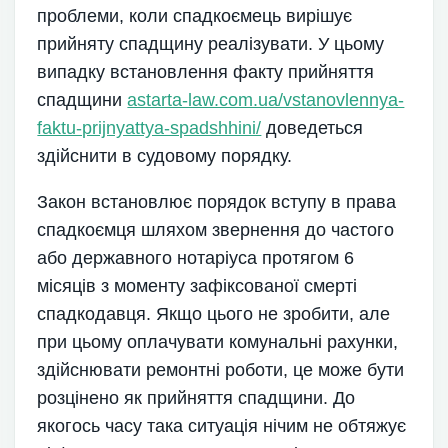
проблеми, коли спадкоємець вирішує
прийняту спадщину реалізувати. У цьому
випадку встановлення факту прийняття
спадщини
astarta-law.com.ua/vstanovlennya-
faktu-prijnyattya-spadshhini/
доведеться
здійснити в судовому порядку.
Закон встановлює порядок вступу в права
спадкоємця шляхом звернення до частого
або державного нотаріуса протягом 6
місяців з моменту зафіксованої смерті
спадкодавця. Якщо цього не зробити, але
при цьому оплачувати комунальні рахунки,
здійснювати ремонтні роботи, це може бути
розцінено як прийняття спадщини. До
якогось часу така ситуація нічим не обтяжує