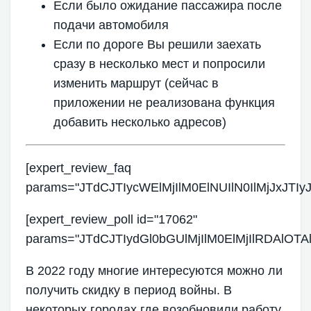
Если было ожидание пассажира после
подачи автомобиля
Если по дороге Вы решили заехать
сразу в несколько мест и попросили
изменить маршрут (сейчас в
приложении не реализована функция
добавить несколько адресов)
[expert_review_faq
params="JTdCJTIycWElMjIlM0ElNUIlN0IlM
[expert_review_poll id="17062"
params="JTdCJTIydGl0bGUlMjIlM0ElMjIlRDAlO
В 2022 году многие интересуются можно ли
получить скидку в период войны. В
некоторых городах где возобновили работу