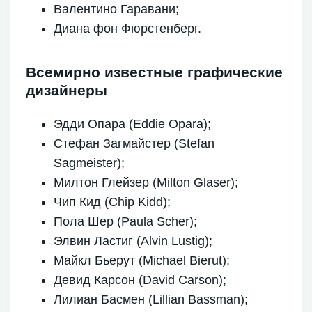
Валентино Гаравани;
Диана фон Фюрстенберг.
Всемирно известные графические
дизайнеры
Эдди Опара (Eddie Opara);
Стефан Загмайстер (Stefan
Sagmeister);
Милтон Глейзер (Milton Glaser);
Чип Кид (Chip Kidd);
Пола Шер (Paula Scher);
Элвин Ластиг (Alvin Lustig);
Майкл Бьерут (Michael Bierut);
Девид Карсон (David Carson);
Лилиан Басмен (Lillian Bassman);