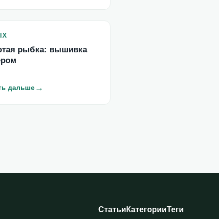
ЫХ
отая рыбка: вышивка
ером
→
ть дальше
Статьи
Категории
Теги