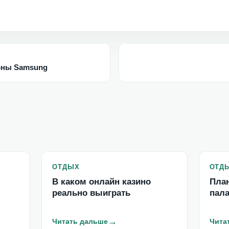
оны Samsung
ОТДЫХ
ОТД
В каком онлайн казино
Пла
реально выиграть
пал
→
Читать дальше
Чита