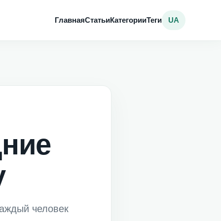
Главная
Статьи
Категории
Теги
UA
дние
у
каждый человек