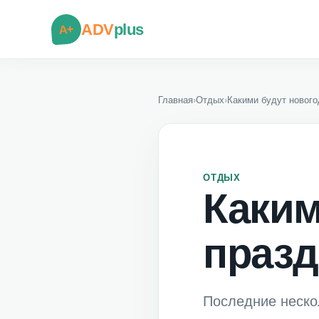
ADV
plus
A+
Главная
›
Отдых
›
Какими будут нового
ОТДЫХ
Каким
празд
Последние неско