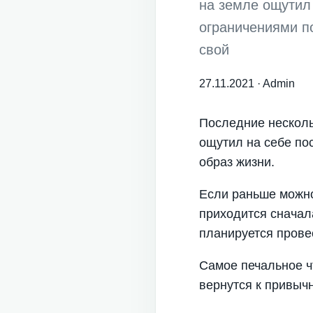
на земле ощутил
ограничениями п
свой
27.11.2021
·
Admin
Последние несколь
ощутил на себе по
образ жизни.
Если раньше можно
приходится сначала
планируется провес
Самое печальное чт
вернутся к привычн