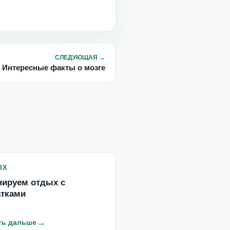
СЛЕДУЮЩАЯ
→
Интересные факты о мозге
ЫХ
нируем отдых с
атками
→
ть дальше