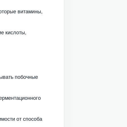
которые витамины,
ие кислоты,
тывать побочные
ферментационного
имости от способа