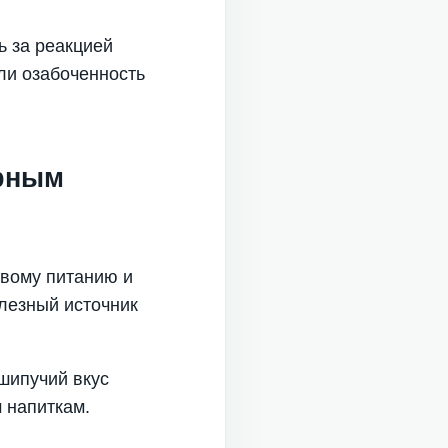
ь за реакцией
ли озабоченность
ярным
овому питанию и
лезный источник
 шипучий вкус
 напиткам.