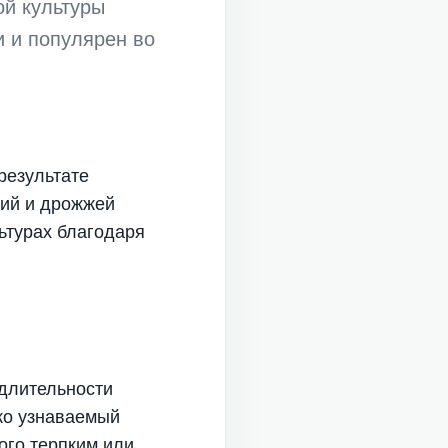
ой культуры
и и популярен во
 результате
рий и дрожжей
ьтурах благодаря
 длительности
ко узнаваемый
ого терпким или