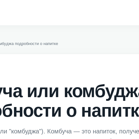
мбуджа подробности о напитке
ча или комбудж
бности о напит
или "комбуджа"). Комбуча — это напиток, получ