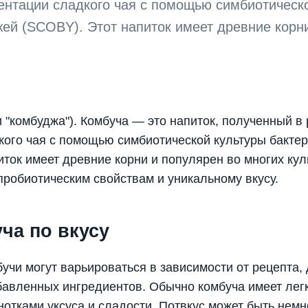
ентации сладкого чая с помощью симбиотическ
жей (SCOBY). Этот напиток имеет древние корн
и "комбуджа"). Комбуча — это напиток, полученный в
ого чая с помощью симбиотической культуры бакте
иток имеет древние корни и популярен во многих кул
робиотическим свойствам и уникальному вкусу.
ча по вкусу
бучи могут варьироваться в зависимости от рецепта,
авленных ингредиентов. Обычно комбуча имеет лег
нотками уксуса и сладости. Потвкус может быть немн