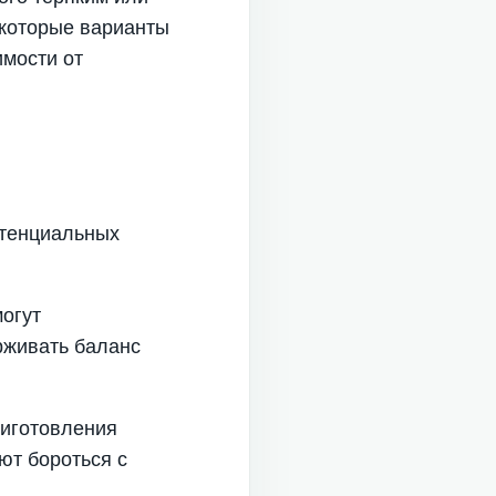
екоторые варианты
имости от
отенциальных
огут
рживать баланс
риготовления
ют бороться с