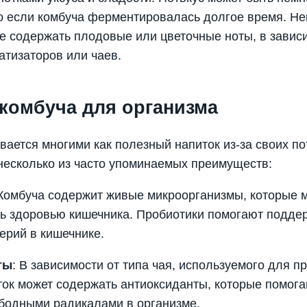
о если комбуча ферментировалась долгое время. Н
же содержать плодовые или цветочные ноты, в завис
тизаторов или чаев.
 комбуча для организма
вается многими как полезный напиток из-за своих п
несколько из часто упоминаемых преимуществ:
 Комбуча содержит живые микроорганизмы, которые м
ь здоровью кишечника. Пробиотики помогают подде
ерий в кишечнике.
ты
: В зависимости от типа чая, используемого для п
ток может содержать антиоксиданты, которые помога
бодными радикалами в организме.