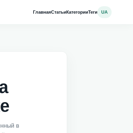
Главная
Статьи
Категории
Теги
UA
а
ке
енный в