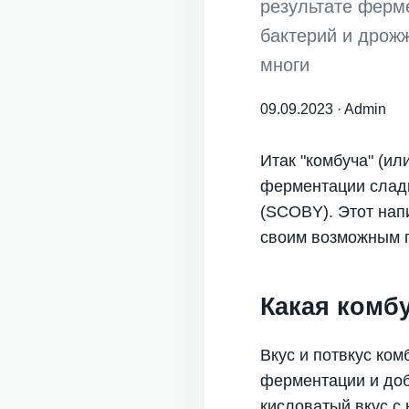
результате ферм
бактерий и дрож
многи
09.09.2023
·
Admin
Итак "комбуча" (ил
ферментации сладк
(SCOBY). Этот нап
своим возможным п
Какая комбу
Вкус и потвкус ком
ферментации и доб
кисловатый вкус с 