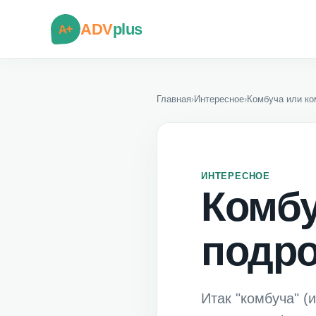
ADV
plus
A+
Главная
›
Интересное
›
Комбуча или ко
ИНТЕРЕСНОЕ
Комбу
подро
Итак "комбуча" (