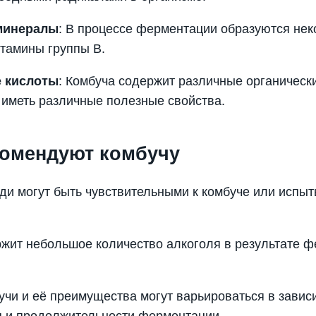
минералы
: В процессе ферментации образуются не
итамины группы B.
е кислоты
: Комбуча содержит различные органическ
 иметь различные полезные свойства.
комендуют комбучу
и могут быть чувствительными к комбуче или испы
жит небольшое количество алкоголя в результате 
учи и её преимущества могут варьироваться в завис
я и продолжительности ферментации.