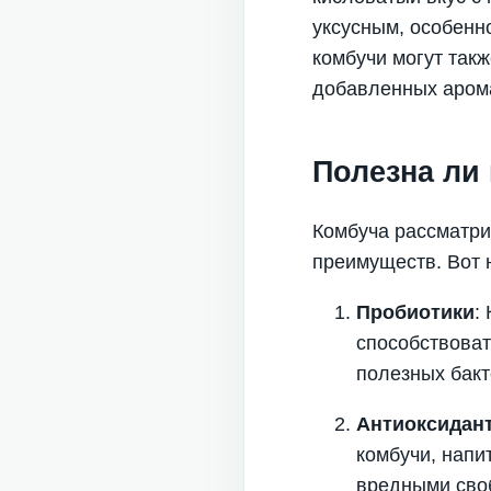
уксусным, особенн
комбучи могут так
добавленных арома
Полезна ли
Комбуча рассматри
преимуществ. Вот 
Пробиотики
:
способствоват
полезных бакт
Антиоксидан
комбучи, напи
вредными сво