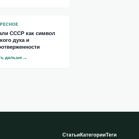
ЕРЕСНОЕ
али СССР как символ
кого духа и
оотверженности
→
ть дальше
Статьи
Категории
Теги