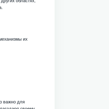
других областях,
а.
 механизмы их
о важно для
Благодаря своему