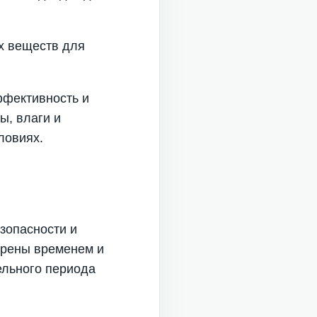
х веществ для
ффективность и
ы, влаги и
ловиях.
зопасности и
ерены временем и
ельного периода