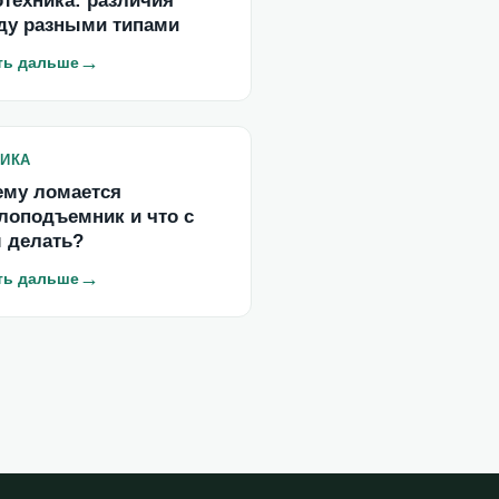
техника: различия
ду разными типами
→
ть дальше
ИКА
ему ломается
лоподъемник и что с
 делать?
→
ть дальше