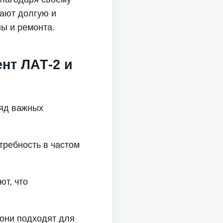
вают долгую и
ы и ремонта.
нт ЛАТ-2 и
ряд важных
требность в частом
ют, что
 они подходят для