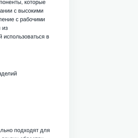
поненты, которые
вании с высокими
пление с рабочими
 из
й использоваться в
зделий
ально подходят для