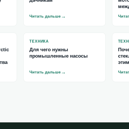
у
дачникам
мото
меж
→
Читать дальше
Чита
ТЕХНИКА
ТЕХН
ctic
Для чего нужны
Поч
промышленные насосы
стек
тва
этим
→
Читать дальше
Чита