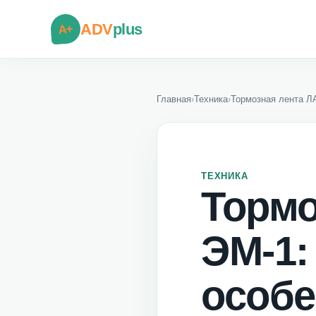
ADV
plus
A+
Главная
›
Техника
›
Тормозная лента Л
ТЕХНИКА
Тормо
ЭМ-1:
особе