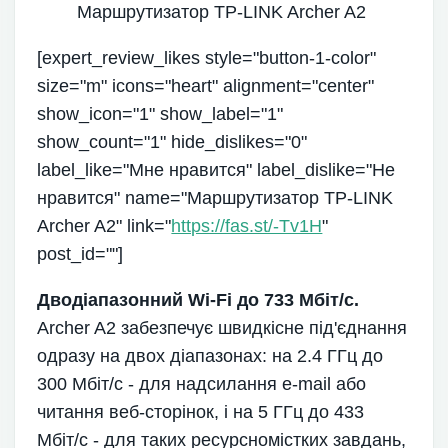
Маршрутизатор TP-LINK Archer A2
[expert_review_likes style="button-1-color"
size="m" icons="heart" alignment="center"
show_icon="1" show_label="1"
show_count="1" hide_dislikes="0"
label_like="Мне нравится" label_dislike="Не
нравится" name="Маршрутизатор TP-LINK
Archer A2" link="
https://fas.st/-Tv1H
"
post_id=""]
Дводіапазонний Wi-Fi до 733 Мбіт/с.
Archer A2 забезпечує швидкісне під'єднання
одразу на двох діапазонах: на 2.4 ГГц до
300 Мбіт/с - для надсилання e-mail або
читання веб-сторінок, і на 5 ГГц до 433
Мбіт/с - для таких ресурсномістких завдань,