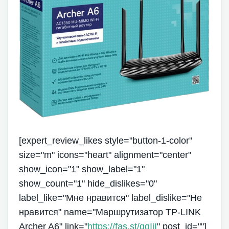
[expert_review_likes style="button-1-color"
size="m" icons="heart" alignment="center"
show_icon="1" show_label="1"
show_count="1" hide_dislikes="0"
label_like="Мне нравится" label_dislike="Не
нравится" name="Маршрутизатор TP-LINK
Archer A6" link="
https://fas.st/qgIjI
" post_id=""]