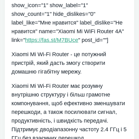
show_icon="1" show_label="1"
show_count="1" hide_dislikes="0"
label_like="Мне нравится" label_dislike="Не
нравится" name="Xiaomi Mi WiFi Router 4A"
link="
https://fas.st/M7BUce
" post_id=""]
Xiaomi Mi Wi-Fi Router - це потужний
пристрій, який дасть змогу створити
домашню гігабітну мережу.
Xiaomi Mi Wi-Fi Router має розумну
внутрішню структуру і більш грамотне
компонування, щоб ефективно зменшувати
перешкоди, а також посилювати сигнал,
продуктивність, і швидкість передачі.
Підтримує дводіапазонну частоту 2.4 ГГц і 5
ГГц без взаємних перешкод.