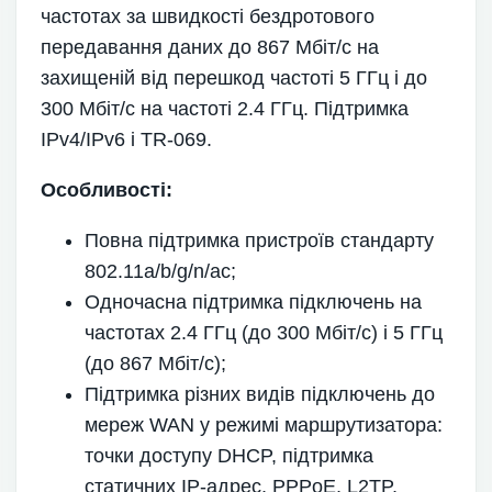
частотах за швидкості бездротового
передавання даних до 867 Мбіт/с на
захищеній від перешкод частоті 5 ГГц і до
300 Мбіт/с на частоті 2.4 ГГц. Підтримка
IPv4/IPv6 і TR-069.
Особливості:
Повна підтримка пристроїв стандарту
802.11a/b/g/n/ac;
Одночасна підтримка підключень на
частотах 2.4 ГГц (до 300 Мбіт/с) і 5 ГГц
(до 867 Мбіт/с);
Підтримка різних видів підключень до
мереж WAN у режимі маршрутизатора:
точки доступу DHCP, підтримка
статичних IP-адрес, PPPoE, L2TP,