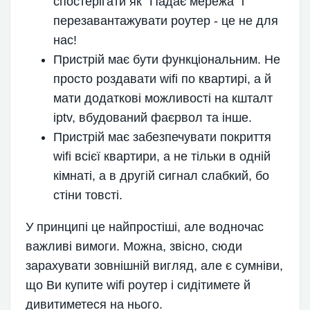
спостерігати як "Падає мережа" і
перезавантажувати роутер - це не для
нас!
Пристрій має бути функціональним. Не
просто роздавати wifi по квартирі, а й
мати додаткові можливості на кшталт
iptv, вбудований фаєрвол та інше.
Пристрій має забезпечувати покриття
wifi всієї квартири, а не тільки в одній
кімнаті, а в другій сигнал слабкий, бо
стіни товсті.
У принципі це найпростіші, але водночас
важливі вимоги. Можна, звісно, сюди
зарахувати зовнішній вигляд, але є сумніви,
що Ви купите wifi роутер і сидітимете й
дивитиметеся на нього.