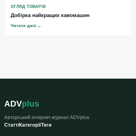
ОГЛЯД ТОВАРІВ
Добірка найкращих кавомашин
→
Читати далі
ADV
plus
Авторський інтернет-журнал ADVplus
Статті
Категорії
Теги