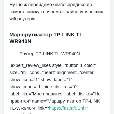
Ну що ж перейдемо безпосередньо до
самого списку і почнемо з найпопулярніших
wifi роутерів.
Маршрутизатор TP-LINK TL-
WR940N
Роутер TP-LINK TL-WR940N
[expert_review_likes style="button-1-color"
size="m" icons="heart" alignment="center"
show_icon="1" show_label="1"
show_count="1" hide_dislikes="0"
label_like="Мне нравится" label_dislike="Не
нравится" name="Маршрутизатор TP-LINK
TL-WR940N" link="
https://fas.st/0Eni7
"