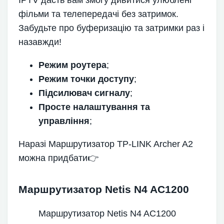
IPTV дасть вам змогу дивитися улюблені
фільми та телепередачі без затримок.
Забудьте про буферизацію та затримки раз і
назавжди!
Режим роутера
;
Режим точки доступу
;
Підсилювач сигналу
;
Просте налаштування та
управління
;
Наразі Маршрутизатор TP-LINK Archer A2
можна придбати👉
Маршрутизатор Netis N4 AC1200
Маршрутизатор Netis N4 AC1200