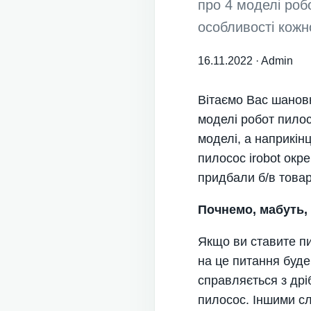
про 4 моделі роб
особливості кожн
16.11.2022
·
Admin
Вітаємо Вас шановн
моделі робот пилос
моделі, а наприкінц
пилосос irobot окр
придбали б/в товар
Почнемо, мабуть,
Якщо ви ставите пи
на це питання буде
справляється з дрі
пилосос. Іншими сл