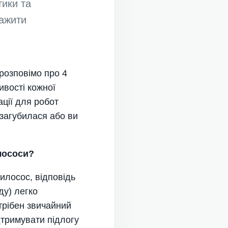
тики та
тажити
 розповімо про 4
ивості кожної
ації для робот
 загубилася або ви
лососи?
илосос, відповідь
ду) легко
трібен звичайний
дтримувати підлогу