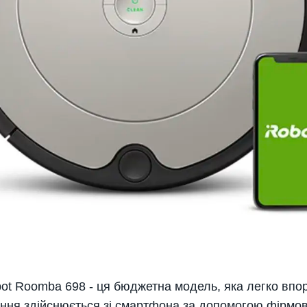
ot Roomba 698 - ця бюджетна модель, яка легко впо
ння здійснюється зі смартфона за допомогою фірмов