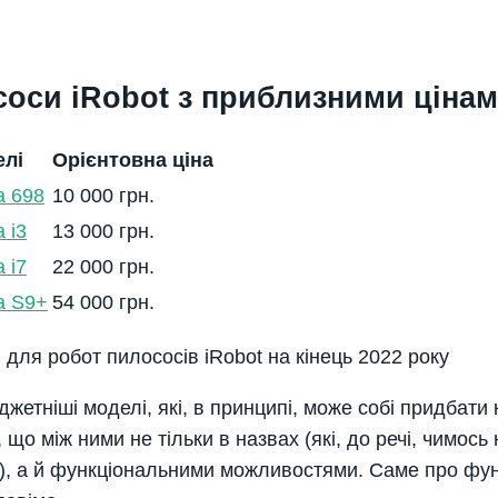
оси iRobot з приблизними цінами
елі
Орієнтовна ціна
a 698
10 000 грн.
 i3
13 000 грн.
 i7
22 000 грн.
a S9+
54 000 грн.
 для робот пилососів iRobot на кінець 2022 року
жетніші моделі, які, в принципі, може собі придбати 
, що між ними не тільки в назвах (які, до речі, чимос
el), а й функціональними можливостями. Саме про фун