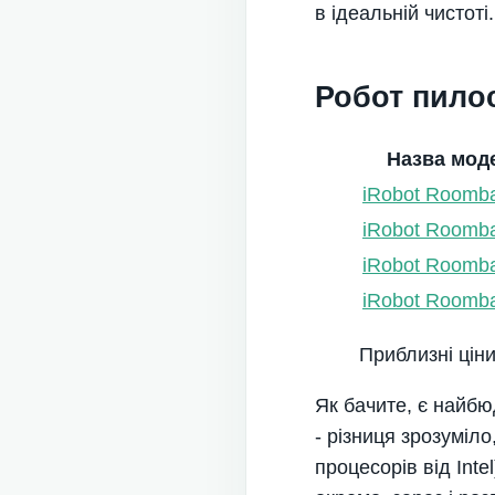
в ідеальній чистоті.
Робот пилос
Назва мод
iRobot Roomb
iRobot Roomba
iRobot Roomba
iRobot Roomb
Приблизні ціни
Як бачите, є найбюд
- різниця зрозуміло
процесорів від Int