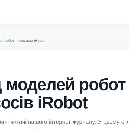
й робот пилососів iRobot
 моделей робот
осів iRobot
вні читачі нашого інтернет журналу. У цьому ог