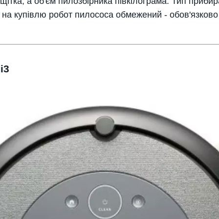
щітка, а об'єм пилозбірника півкілограма. Тип прибира
на купівлю робот пилососа обмежений - обов'язково 
i3