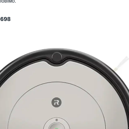
повімо.
 698