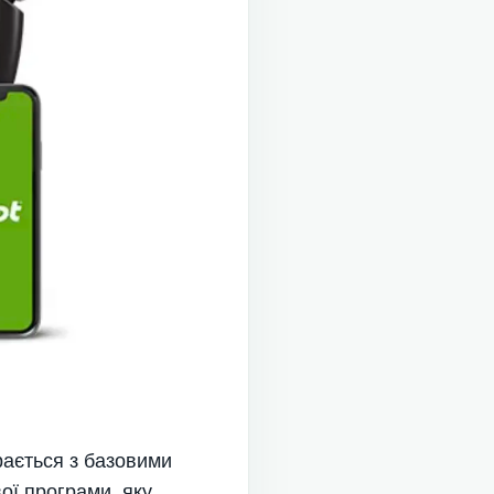
рається з базовими
ої програми, яку