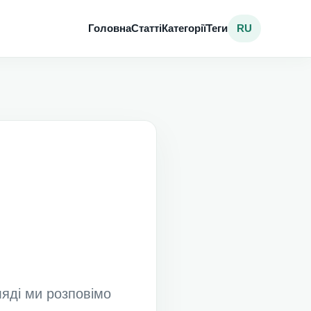
Головна
Статті
Категорії
Теги
RU
ляді ми розповімо