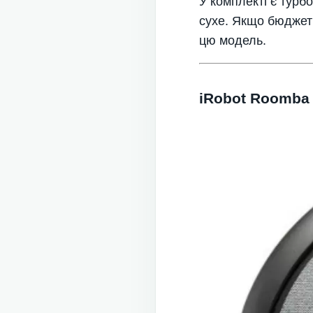
У комплекті є турбо
сухе. Якщо бюджет 
цю модель.
iRobot Roomba 