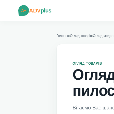
ADV
plus
A+
Головна
›
Огляд товарів
›
Огляд моделе
ОГЛЯД ТОВАРІВ
Огляд
пилос
Вітаємо Вас шано