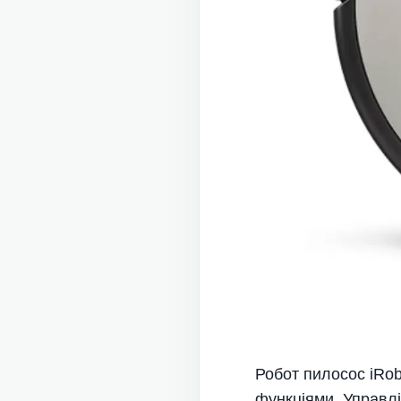
Робот пилосос iRob
функціями. Управлі