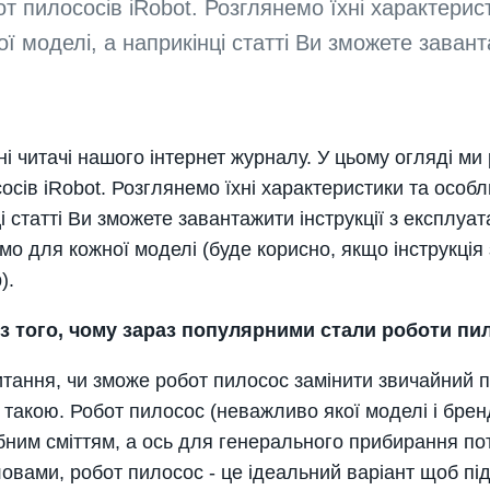
от пилососів iRobot. Розглянемо їхні характерис
ої моделі, а наприкінці статті Ви зможете заван
і читачі нашого інтернет журналу. У цьому огляді ми
осів iRobot. Розглянемо їхні характеристики та особл
і статті Ви зможете завантажити інструкції з експлуат
емо для кожної моделі (буде корисно, якщо інструкція
).
 з того, чому зараз популярними стали роботи пи
тання, чи зможе робот пилосос замінити звичайний п
 такою. Робот пилосос (неважливо якої моделі і брен
бним сміттям, а ось для генерального прибирання по
овами, робот пилосос - це ідеальний варіант щоб пі