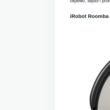
окремо, зараз і роз
iRobot Roomba