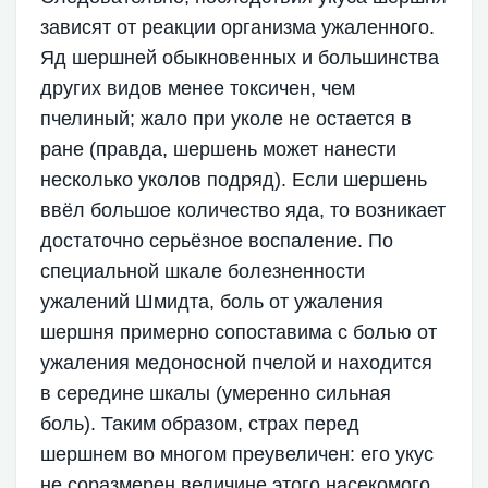
зависят от реакции организма ужаленного.
Яд шершней обыкновенных и большинства
других видов менее токсичен, чем
пчелиный; жало при уколе не остается в
ране (правда, шершень может нанести
несколько уколов подряд). Если шершень
ввёл большое количество яда, то возникает
достаточно серьёзное воспаление. По
специальной шкале болезненности
ужалений Шмидта, боль от ужаления
шершня примерно сопоставима с болью от
ужаления медоносной пчелой и находится
в середине шкалы (умеренно сильная
боль). Таким образом, страх перед
шершнем во многом преувеличен: его укус
не соразмерен величине этого насекомого.