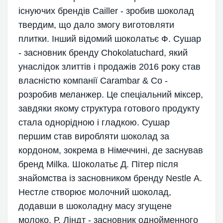
існуючих брендів Cailler - зробив шоколад
твердим, що дало змогу виготовляти
плитки. Інший відомий шоколатьє Ф. Сушар
- засновник бренду Chokolatuchard, який
унаслідок злиттів і продажів 2016 року став
власністю компанії Carambar & Co -
розробив меланжер. Це спеціальний міксер,
завдяки якому структура готового продукту
стала однорідною і гладкою. Сушар
першим став виробляти шоколад за
кордоном, зокрема в Німеччині, де заснував
бренд Milka. Шоколатьє Д. Пітер після
знайомства із засновником бренду Nestle А.
Нестле створює молочний шоколад,
додавши в шоколадну масу згущене
молоко. Р. Ліндт - засновник однойменного