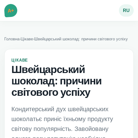
A+
RU
Головна
›
Цікаве
›
Швейцарський шоколад: причини світового успіху
ЦІКАВЕ
Швейцарський
шоколад: причини
світового успіху
Кондитерський дух швейцарських
шоколатьє приніс їхньому продукту
світову популярність. Завойовану