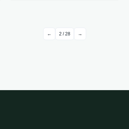
←
2
/
28
→