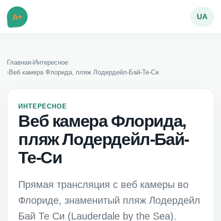
A+
UA
Главная
›
Интересное
›
Веб камера Флорида, пляж Лодердейл-Бай-Те-Си
ИНТЕРЕСНОЕ
Веб камера Флорида,
пляж Лодердейл-Бай-
Те-Си
Прямая трансляция с веб камеры во
Флориде, знаменитый пляж Лодердейл
Бай Те Си (Lauderdale by the Sea).