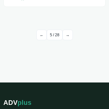
←
5
/
28
→
ADV
plus